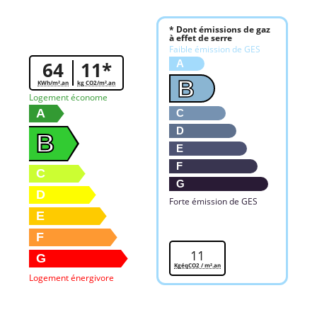
* Dont émissions de gaz
à effet de serre
Faible émission de GES
64
11*
A
B
KWh/m².an
kg CO2/m².an
Logement économe
A
C
D
B
E
F
C
G
D
Forte émission de GES
E
F
11
G
KgéqCO2 / m².an
Logement énergivore