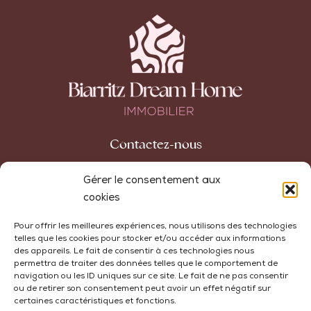
Contactez-nous
42 avenue Carnot
Gérer le consentement aux
64200 Biarritz
cookies
+33 (0)5 59 74 10 32
Pour offrir les meilleures expériences, nous utilisons des technologies
telles que les cookies pour stocker et/ou accéder aux informations
agence@biarritzdreamhome.com
des appareils. Le fait de consentir à ces technologies nous
permettra de traiter des données telles que le comportement de
navigation ou les ID uniques sur ce site. Le fait de ne pas consentir
ou de retirer son consentement peut avoir un effet négatif sur
certaines caractéristiques et fonctions.