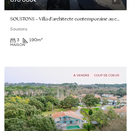
870 000€
SOUSTONS – Villa d’architecte contemporaine au calme absolu à 600 m du lac
Soustons
3
190
m²
MAISON
À VENDRE
COUP DE COEUR