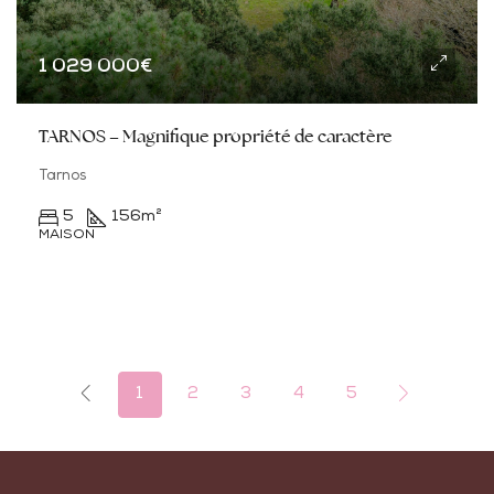
1 029 000€
TARNOS – Magnifique propriété de caractère
Tarnos
5
156
m²
MAISON
1
2
3
4
5