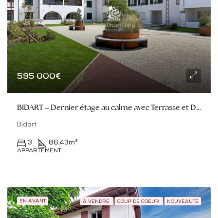
595 000€
BIDART – Dernier étage au calme avec Terrasse et Double garage
Bidart
3
86,43
m²
APPARTEMENT
EN AVANT
À VENDRE
COUP DE COEUR
NOUVEAUTÉ