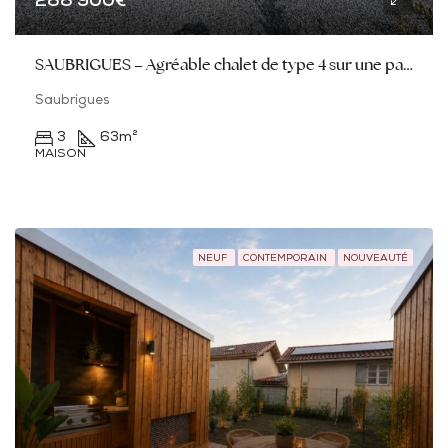
288 900€
SAUBRIGUES – Agréable chalet de type 4 sur une parcelle de 411M2
Saubrigues
3
63
m²
MAISON
NEUF
CONTEMPORAIN
NOUVEAUTÉ