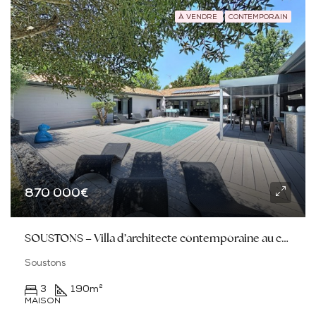
À VENDRE
CONTEMPORAIN
870 000€
SOUSTONS – Villa d’architecte contemporaine au calme absolu à 600 m du lac
Soustons
3
190
m²
MAISON