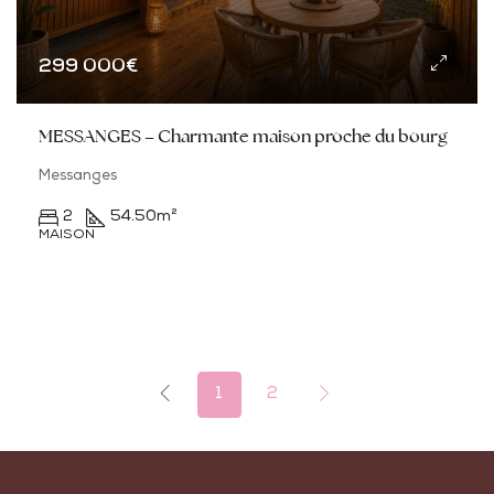
299 000€
MESSANGES – Charmante maison proche du bourg
Messanges
2
54.50
m²
MAISON
1
2