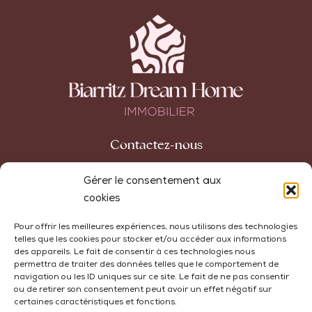
Contactez-nous
42 avenue Carnot
Gérer le consentement aux
64200 Biarritz
cookies
+33 (0)5 59 74 10 32
Pour offrir les meilleures expériences, nous utilisons des technologies
telles que les cookies pour stocker et/ou accéder aux informations
agence@biarritzdreamhome.com
des appareils. Le fait de consentir à ces technologies nous
permettra de traiter des données telles que le comportement de
navigation ou les ID uniques sur ce site. Le fait de ne pas consentir
ou de retirer son consentement peut avoir un effet négatif sur
certaines caractéristiques et fonctions.