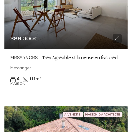
389 000€
MESSANGES – Très Agréable villa neuve en frais réduits
Messanges
4
111
m²
MAISON
À VENDRE
MAISON D'ARCHITECTE