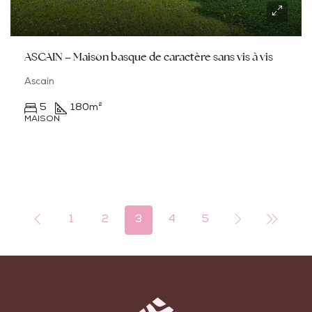
ASCAIN – Maison basque de caractère sans vis à vis
Ascain
5
180
m²
MAISON
1
2
3
4
5