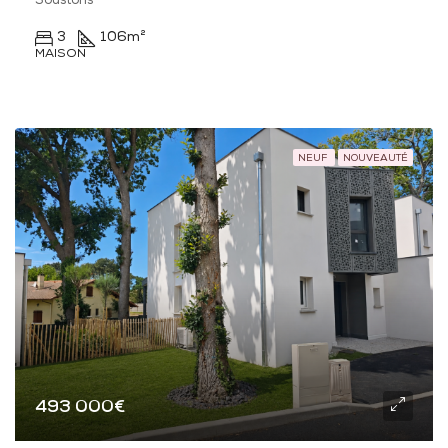
Soustons
3
106
m²
MAISON
NEUF
NOUVEAUTÉ
493 000€