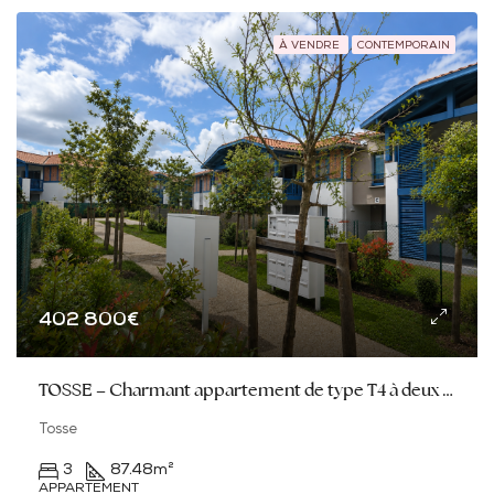
À VENDRE
CONTEMPORAIN
402 800€
TOSSE – Charmant appartement de type T4 à deux pas du cœur de ville
Tosse
3
87.48
m²
APPARTEMENT