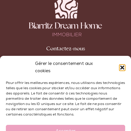
Contactez-nous
42 avenue Carnot
Gérer le consentement aux
64200 Biarritz
cookies
+33 (0)5 59 74 10 32
Pour offrir les meilleures expériences, nous utilisons des technologies
telles que les cookies pour stocker et/ou accéder aux informations
agence@biarritzdreamhome.com
des appareils. Le fait de consentir à ces technologies nous
permettra de traiter des données telles que le comportement de
navigation ou les ID uniques sur ce site. Le fait de ne pas consentir
ou de retirer son consentement peut avoir un effet négatif sur
certaines caractéristiques et fonctions.
Honoraires
Mentions Légales
Politique de Cookies
Politique de Confidentialité