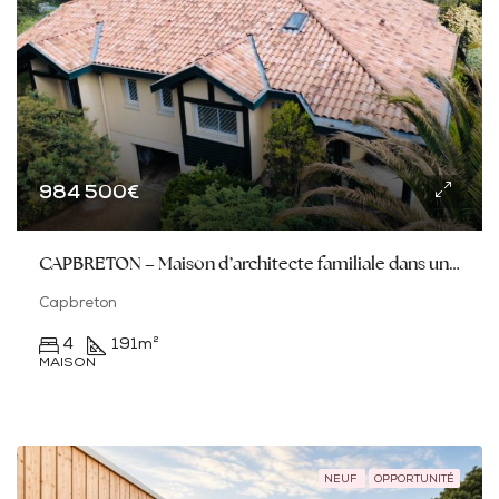
984 500€
CAPBRETON – Maison d’architecte familiale dans un écrin de verdure au calme proche des commodités
Capbreton
4
191
m²
MAISON
NEUF
OPPORTUNITÉ