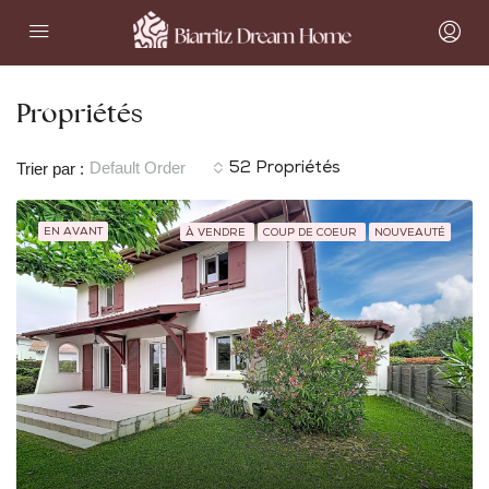
Propriétés
Default Order
Trier par :
52 Propriétés
EN AVANT
À VENDRE
COUP DE COEUR
NOUVEAUTÉ