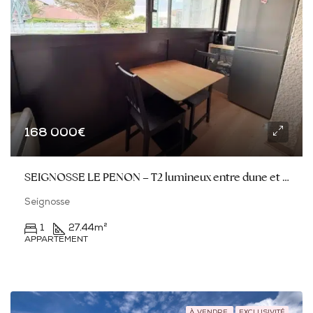
168 000€
SEIGNOSSE LE PENON – T2 lumineux entre dune et océan
Seignosse
1
27.44
m²
APPARTEMENT