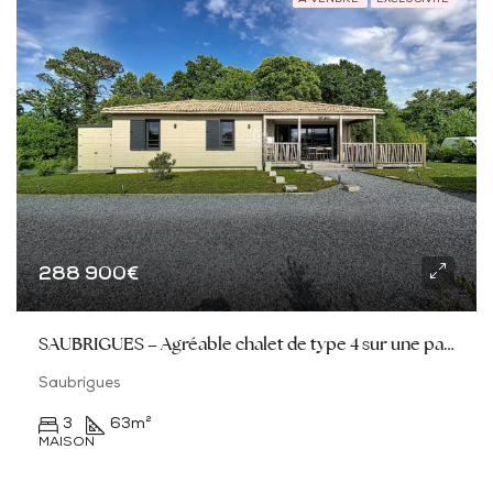
À VENDRE
EXCLUSIVITÉ
288 900€
SAUBRIGUES – Agréable chalet de type 4 sur une parcelle de 411M2
Saubrigues
3
63
m²
MAISON