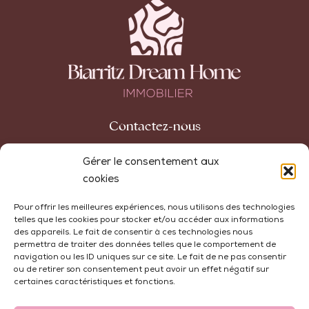
Contactez-nous
42 avenue Carnot
Gérer le consentement aux
64200 Biarritz
cookies
+33 (0)5 59 74 10 32
Pour offrir les meilleures expériences, nous utilisons des technologies
telles que les cookies pour stocker et/ou accéder aux informations
agence@biarritzdreamhome.com
des appareils. Le fait de consentir à ces technologies nous
permettra de traiter des données telles que le comportement de
navigation ou les ID uniques sur ce site. Le fait de ne pas consentir
ou de retirer son consentement peut avoir un effet négatif sur
certaines caractéristiques et fonctions.
Honoraires
Mentions Légales
Politique de Cookies