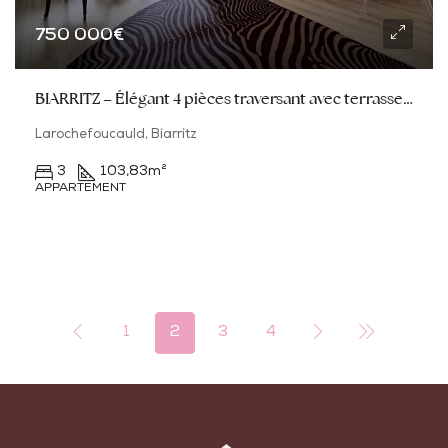
750 000€
BIARRITZ – Élégant 4 pièces traversant avec terrasses au cœur d’un environnement recherché
Larochefoucauld, Biarritz
3
103,83
m²
APPARTEMENT
1
2
3
4