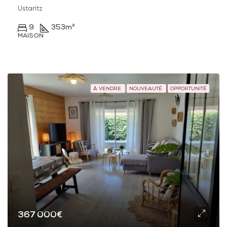
Ustaritz
9
353
m²
MAISON
À VENDRE
NOUVEAUTÉ
OPPORTUNITÉ
367 000€