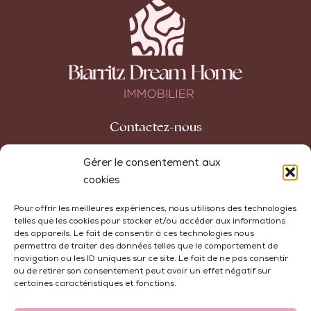
Contactez-nous
42 avenue Carnot
Gérer le consentement aux
64200 Biarritz
cookies
+33 (0)5 59 74 10 32
Pour offrir les meilleures expériences, nous utilisons des technologies
telles que les cookies pour stocker et/ou accéder aux informations
agence@biarritzdreamhome.com
des appareils. Le fait de consentir à ces technologies nous
permettra de traiter des données telles que le comportement de
navigation ou les ID uniques sur ce site. Le fait de ne pas consentir
ou de retirer son consentement peut avoir un effet négatif sur
certaines caractéristiques et fonctions.
Honoraires
Mentions Légales
Politique de Cookies